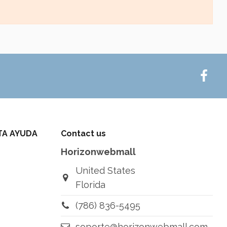
TA AYUDA
Contact us
Horizonwebmall
United States
Florida
(786) 836-5495
soporte@horizonwebmall.com