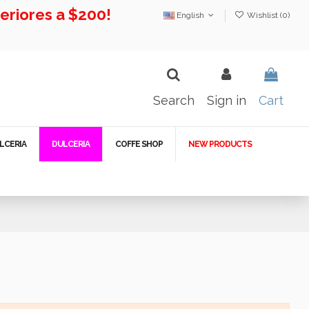
riores a $200!
English
Wishlist (
0
)
Search
Sign in
Cart
LCERIA
DULCERIA
COFFE SHOP
NEW PRODUCTS