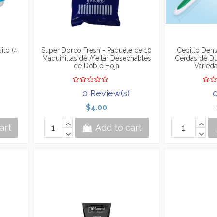
ito (4
Super Dorco Fresh - Paquete de 10
Cepillo Den
Maquinillas de Afeitar Desechables
Cerdas de Du
de Doble Hoja
Varied
0 Review(s)
0
$4.00
art
Add to cart