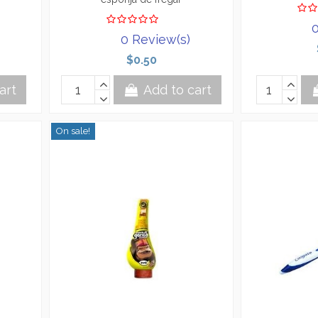
0
0 Review(s)
$0.50
art
Add to cart
On sale!