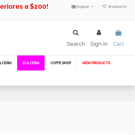
riores a $200!
English
Wishlist (
0
)
Search
Sign in
Cart
LCERIA
DULCERIA
COFFE SHOP
NEW PRODUCTS