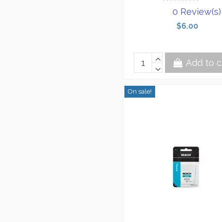
0 Review(s)
$6.00
Add to c
On sale!