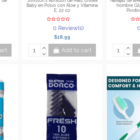
o de
Johnson's Almidón de Maíz Unisex
Navajas de afe
Baby en Polvo con Aloe y Vitamina
hombre Gil
E, 22 oz
Pivoti
0 Review(s)
0
$18.99
art
Add to cart