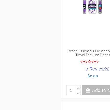
Reach Essentials Flosser &
Travel Pack, 22 Piece
0 Review(s)
$2.00
Add to c