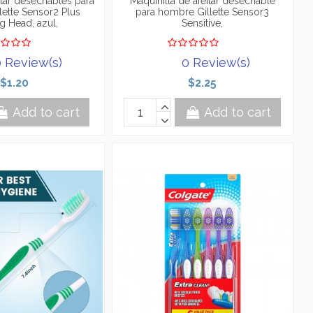
itar desechables para
Maquinilla de afeitar desechable
lette Sensor2 Plus
para hombre Gillette Sensor3
ng Head, azul,
Sensitive,
 Review(s)
0 Review(s)
$1.20
$2.25
Add to cart
Add to cart