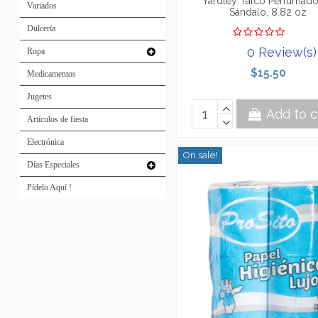
Yardley Talco Perfumad
Variados
Sándalo, 8.82 oz
Dulcería
0 Review(s)
Ropa
$15.50
Medicamentos
Jugetes
Add to c
Artículos de fiesta
Electrónica
On sale!
Días Especiales
Pídelo Aquí !