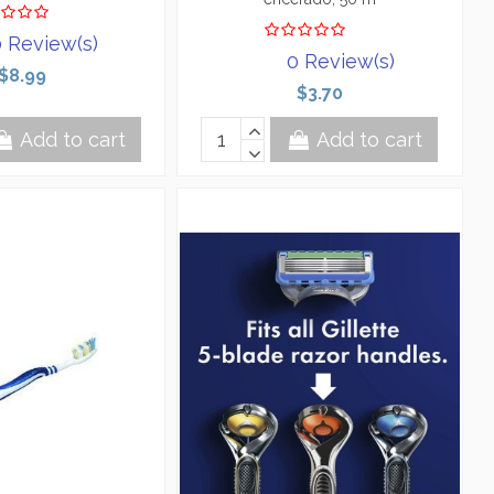
 Review(s)
0 Review(s)
$8.99
$3.70
Add to cart
Add to cart