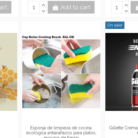
art
Add to cart
On sale!
Esponja de limpieza de cocina,
Gillette Crem
ecológica antiarañazos para platos,
esponja de fregar