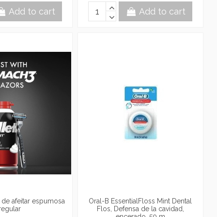
Add to cart
Add to cart
a de afeitar espumosa
Oral-B EssentialFloss Mint Dental
regular
Flos, Defensa de la cavidad,
encerado, 50 m