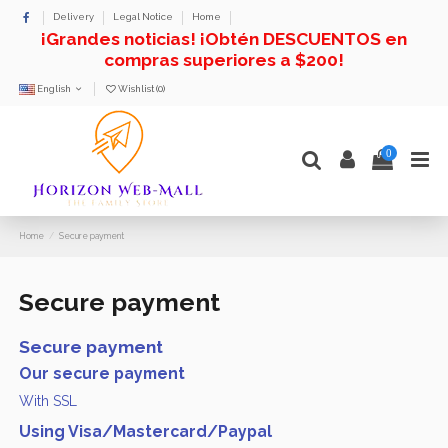
Delivery
Legal Notice
Home
¡Grandes noticias! ¡Obtén DESCUENTOS en
compras superiores a $200!
English
Wishlist (
0
)
0
Home
Secure payment
Secure payment
Secure payment
Our secure payment
With SSL
Using Visa/Mastercard/Paypal