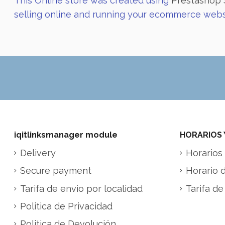
This Online store was created using
Prestashop 
selling online and running your ecommerce webs
iqitlinksmanager module
HORARIOS 
Delivery
Horarios 
Secure payment
Horario 
Tarifa de envio por localidad
Tarifa de
Politica de Privacidad
Politica de Devolución