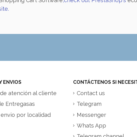
Shopping Cart Software
,check out PrestaShop's
ec
ite.
Y ENVIOS
CONTÁCTENOS SI NECESI
de atención al cliente
Contact us
de Entregasas
Telegram
 envio por localidad
Messenger
Whats App
Telegram channel