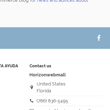
ommerce blog
for news and advices about
TA AYUDA
Contact us
Horizonwebmall
United States
Florida
(786) 836-5495