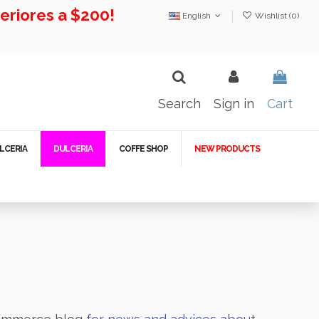
riores a $200!
English
Wishlist (
0
)
Search
Sign in
Cart
LCERIA
DULCERIA
COFFE SHOP
NEW PRODUCTS