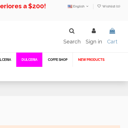
riores a $200!
English
Wishlist (
0
)
Search
Sign in
Cart
LCERIA
DULCERIA
COFFE SHOP
NEW PRODUCTS