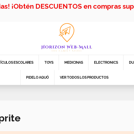
cias! ¡Obtén DESCUENTOS en compras supe
TÍCULOS ESCOLARES
TOYS
MEDICINAS
ELECTRONICS
DU
PIDELO AQUÓ
VER TODOS LOS PRODUCTOS
prite