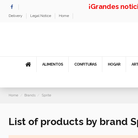
¡Grandes noti
Delivery
Legal Notice
Home
ALIMENTOS
CONFITURAS
HOGAR
AR
Home
Brands
Sprite
List of products by brand S