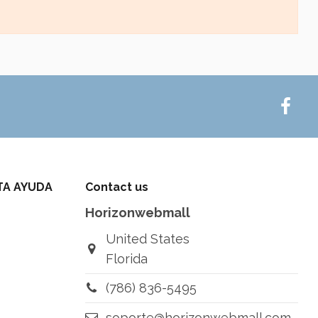
TA AYUDA
Contact us
Horizonwebmall
United States
Florida
(786) 836-5495
soporte@horizonwebmall.com