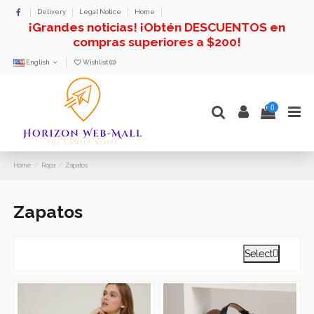
Delivery
Legal Notice
Home
¡Grandes noticias! ¡Obtén DESCUENTOS en
compras superiores a $200!
English
Wishlist (
0
)
0
Home
Ropa
Zapatos
Zapatos
Select
