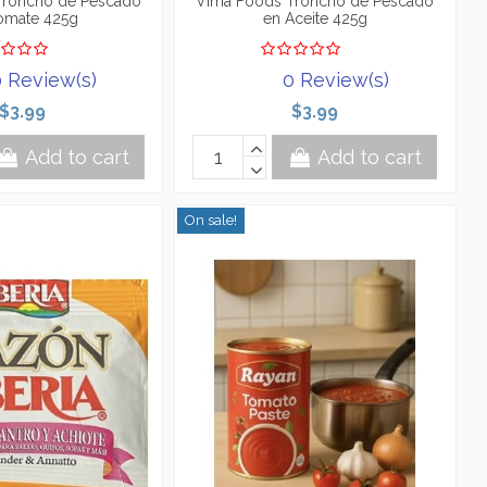
Troncho de Pescado
Vima Foods Troncho de Pescado
omate 425g
en Aceite 425g
 Review(s)
0 Review(s)
$3.99
$3.99
Add to cart
Add to cart
On sale!