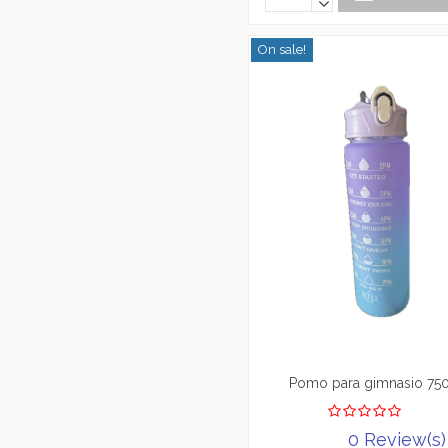
On sale!
Pomo para gimnasio 75
0 Review(s)