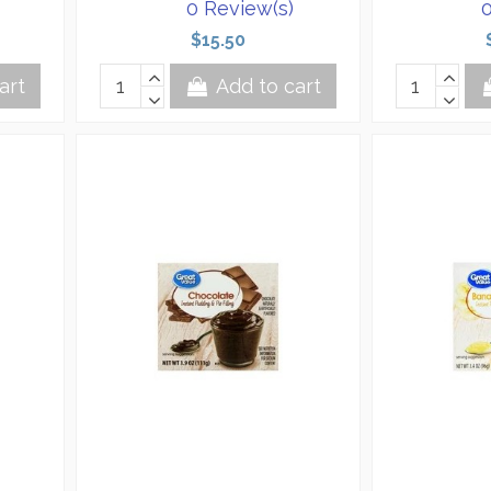
0 Review(s)
0
$15.50
art
Add to cart