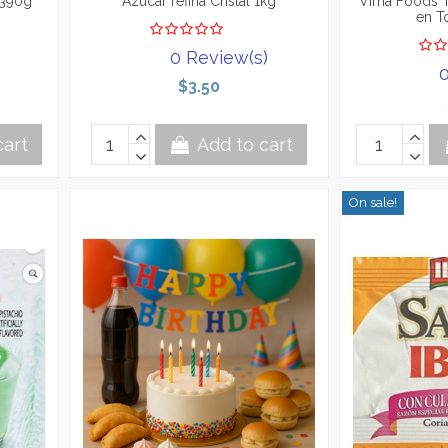
 390g
Azúcar refina Cristal 1kg
Vima Foods 
en T
0 Review(s)
0
$3.50
cart
Add to cart
On sale!