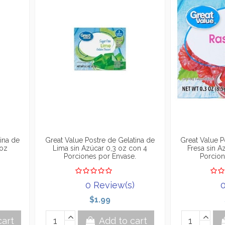
ina de
Great Value Postre de Gelatina de
Great Value P
 oz
Lima sin Azúcar 0,3 oz con 4
Fresa sin A
Porciones por Envase.
Porcion
0 Review(s)
0
$1.99
cart
Add to cart