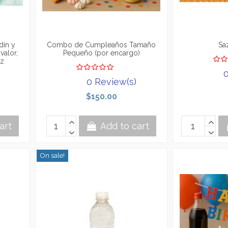
dín y
Combo de Cumpleaños Tamaño
Sa
valor,
Pequeño (por encargo)
oz
0
0 Review(s)
$150.00
art
Add to cart
On sale!