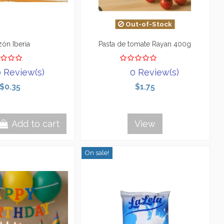
Out-of-Stock
zón Iberia
Pasta de tomate Rayan 400g
 Review(s)
0 Review(s)
$0.35
$1.75
Add to cart
View
On sale!