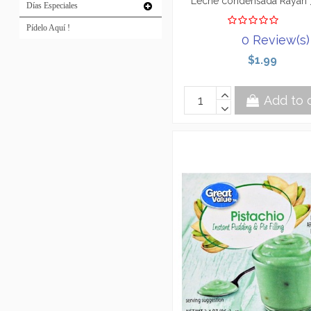
Leche condensada Rayan
Días Especiales
Pídelo Aquí !
0 Review(s)
$1.99
Add to 