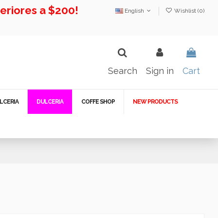
riores a $200!
English
Wishlist (
0
)
Search
Sign in
Cart
LCERIA
DULCERIA
COFFE SHOP
NEW PRODUCTS