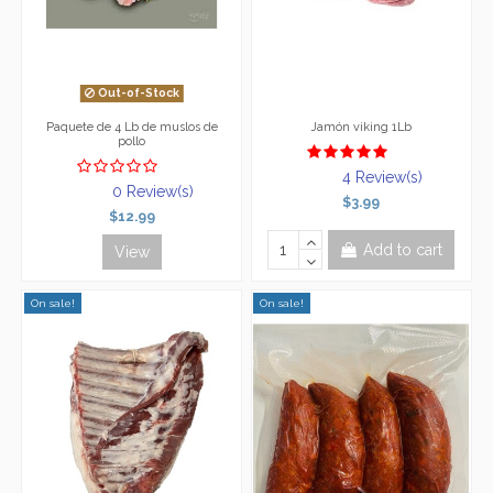
Out-of-Stock
Paquete de 4 Lb de muslos de
Jamón viking 1Lb
pollo
4 Review(s)
0 Review(s)
$3.99
$12.99
Add to cart
View
On sale!
On sale!