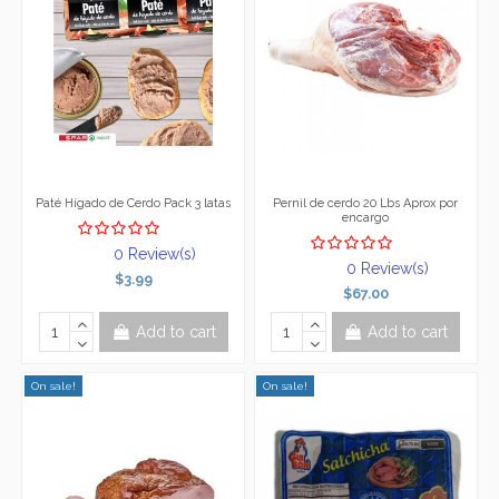
Paté Hígado de Cerdo Pack 3 latas
Pernil de cerdo 20 Lbs Aprox por
encargo
0 Review(s)
0 Review(s)
$3.99
$67.00
Add to cart
Add to cart
On sale!
On sale!