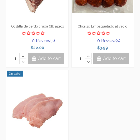
Costilla de cerdo cruda 6lb aprox
Chorizo Empaquetado al vacío
0 Review(s)
0 Review(s)
$22.00
$3.99
Add to cart
Add to cart
On sale!