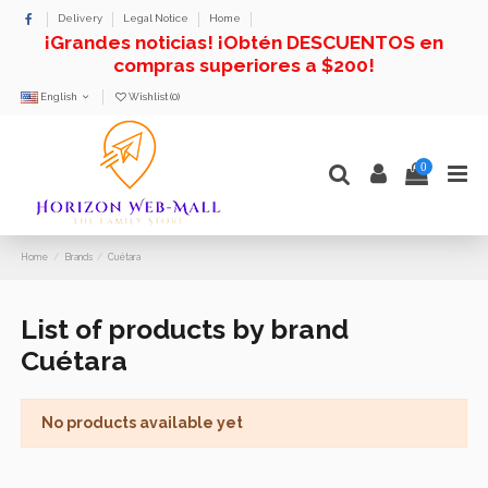
Delivery
Legal Notice
Home
¡Grandes noticias! ¡Obtén DESCUENTOS en
compras superiores a $200!
English
Wishlist (
0
)
0
Home
Brands
Cuétara
List of products by brand
Cuétara
No products available yet