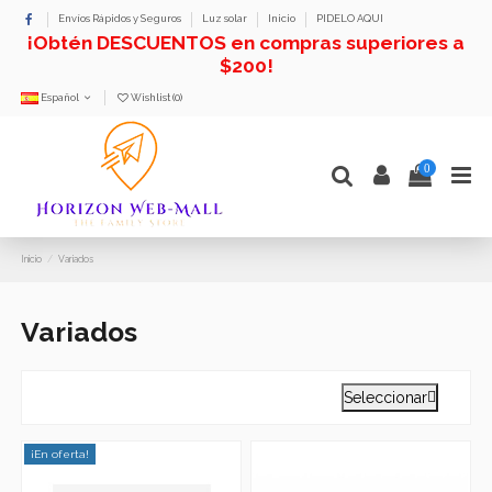
Envíos Rápidos y Seguros
Luz solar
Inicio
PIDELO AQUI
¡Obtén DESCUENTOS en compras superiores a
$200!
Español
Wishlist (
0
)
0
Inicio
Variados
Variados
Seleccionar

¡En oferta!