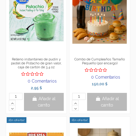
Relleno instantáneo de pudín y
Combo de Cumpleaños Tamaño
pastel de Pistacho de gran valor,
Pequeño (por encargo)
caja de cartón de 3,4 oz
0 Comentarios
0 Comentarios
150,00 $
2,95 $
Añadir al
Añadir al
carrito
carrito
¡En oferta!
¡En oferta!