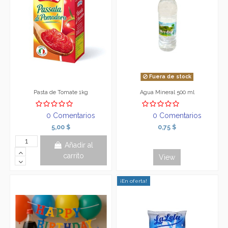
Fuera de stock
Pasta de Tomate 1kg
Agua Mineral 500 ml
0 Comentarios
0 Comentarios
5,00 $
0,75 $
Añadir al
carrito
View
¡En oferta!