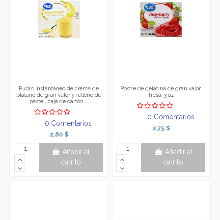
Pudín instantáneo de crema de
Postre de gelatina de gran valor,
plátano de gran valor y relleno de
fresa, 3 oz
pastel, caja de cartón...
0 Comentarios
0 Comentarios
2,75 $
2,80 $
Añadir al
Añadir al
carrito
carrito