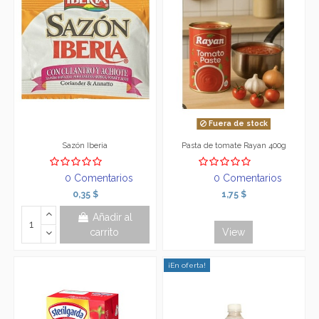
Fuera de stock
Sazón Iberia
Pasta de tomate Rayan 400g
0 Comentarios
0 Comentarios
0,35 $
1,75 $
Añadir al
carrito
View
¡En oferta!