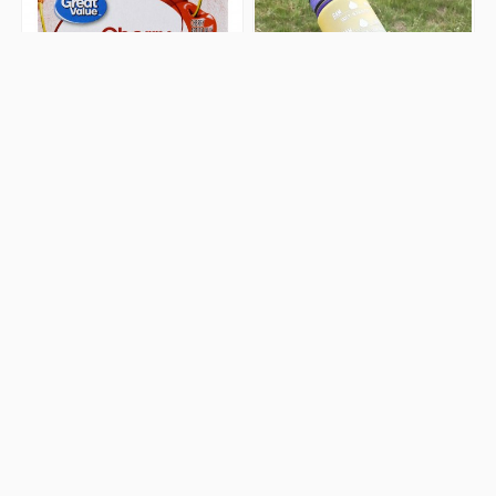
Postre de Gelatina Great Value
Botella De Agua Con Degradado
Sabor Cereza 3 oz (85 g).
De 32 Oz Con Pajita Y Marcador De
Tiempo,
0 Comentarios
0 Comentarios
2,75 $
12,80 $
Añadir al
Añadir al
carrito
carrito
¡En oferta!